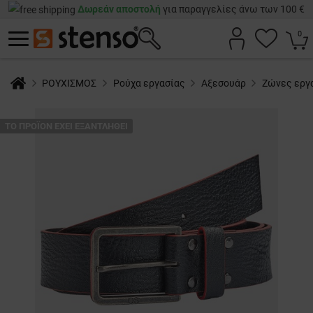
Δωρεάν αποστολή
για παραγγελίες άνω των 100 €
0
ΡΟΥΧΙΣΜΟΣ
Ρούχα εργασίας
Αξεσουάρ
Ζώνες εργα
ТΟ ΠΡΟΪΌΝ ΈΧΕΙ ΕΞΑΝΤΛΗΘΕΊ