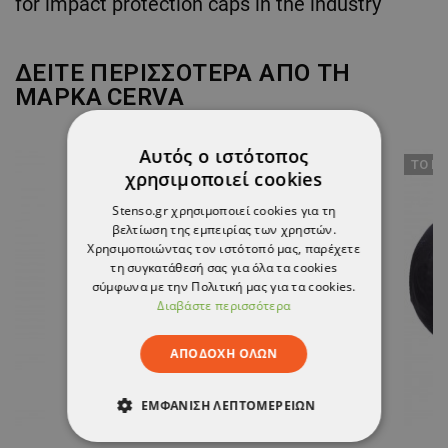
for impact protection caps in the industry
ΔΕΙΤΕ ΠΕΡΙΣΣΟΤΕΡΑ ΑΠΟ ΤΗ
ΜΑΡΚΑ
CERVA
Αυτός ο ιστότοπος
ТΟ ΠΡΟΪΌΝ ΈΧΕΙ ΕΞΑΝΤΛΗΘΕΊ
ТΟ ΠΡ
χρησιμοποιεί cookies
Stenso.gr χρησιμοποιεί cookies για τη
βελτίωση της εμπειρίας των χρηστών.
Χρησιμοποιώντας τον ιστότοπό μας, παρέχετε
τη συγκατάθεσή σας για όλα τα cookies
σύμφωνα με την Πολιτική μας για τα cookies.
Διαβάστε περισσότερα
ΑΠΟΔΟΧΉ ΌΛΩΝ
ΕΜΦΆΝΙΣΗ ΛΕΠΤΟΜΕΡΕΙΏΝ