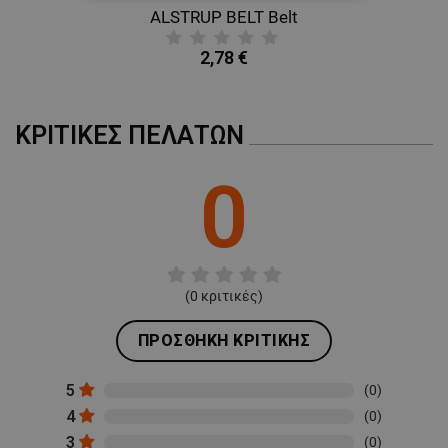
ΑΠΟΛΎΤΩΣ ΑΠΑΡΑΊΤΗΤΑ
ALSTRUP BELT Belt
B
ΑΠΌΔΟΣΗΣ
ΣΤΌΧΕΥΣΗΣ
2,78 €
ΛΕΙΤΟΥΡΓΙΚΌΤΗΤΑΣ
ΚΡΙΤΙΚΈΣ ΠΕΛΑΤΏΝ
ΜΗ ΤΑΞΙΝΟΜΗΜΈΝΑ
0
(
0
κριτικές)
ΠΡΟΣΘΉΚΗ ΚΡΙΤΙΚΉΣ
5
(0)
4
(0)
3
(0)