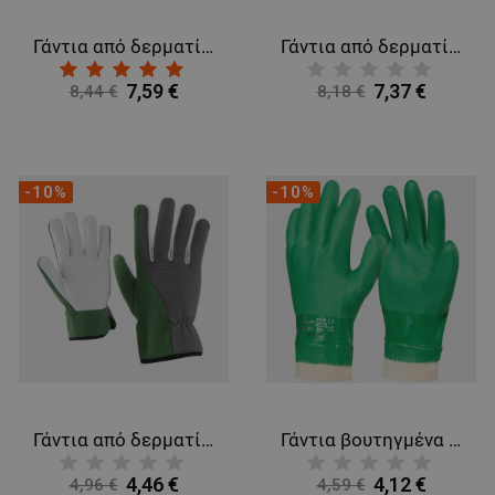
Γάντια από δερματίνη και ύφασμα BLACK ART
Γάντια από δερματίνη και ύφασμα GRANDE
7,59 €
7,37 €
8,44 €
8,18 €
-10%
-10%
Γάντια από δερματίνη και ύφασμα IORA 2.0
Γάντια βουτηγμένα σε PVC SHOWA 600
4,46 €
4,12 €
4,96 €
4,59 €