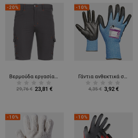
-20%
-10%
Βερμούδα εργασίας VIGOR GREY/ORANGE
Γάντια ανθεκτικά στα κοψίματα BONASIA
23,81 €
3,92 €
29,76 €
4,35 €
-10%
-10%