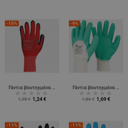
-10%
-9%
Γάντια βουτηγμένα σε αφρό νιτριλίου EGEBANT SANFOAM
Γάντια βουτηγμένα σε καουτσούκ LOOT
1,24 €
1,69 €
1,38 €
1,86 €
-11%
-11%