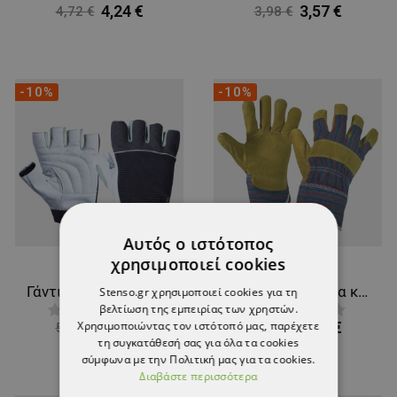
4,24 €
3,57 €
4,72 €
3,98 €
-10%
-10%
Αυτός ο ιστότοπος
χρησιμοποιεί cookies
Γάντια από δέρμα αρνιού και ύφασμα BIKE
Γάντια από δέρμα και ύφασμα DORI
Stenso.gr χρησιμοποιεί cookies για τη
βελτίωση της εμπειρίας των χρηστών.
5,36 €
2,01 €
Χρησιμοποιώντας τον ιστότοπό μας, παρέχετε
5,95 €
2,23 €
τη συγκατάθεσή σας για όλα τα cookies
σύμφωνα με την Πολιτική μας για τα cookies.
Διαβάστε περισσότερα