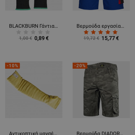
BLACKBURN Γάντια Πολυουρεθάνης
Bερμούδα εργασίας KASTOR ROYAL BLUE
0,89 €
15,77 €
1,00 €
19,72 €
-10%
-20%
Αντικοπτική μανσέτα 1 τεμ. IRON-ARM, 56 εκ.
Βερμούδα DIADORA BERMUDA POLY CAMO