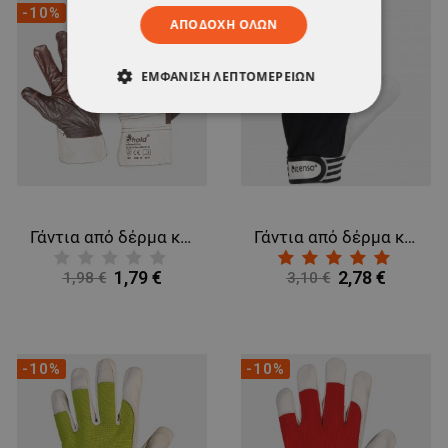
-10%
-10%
ΑΠΟΔΟΧΉ ΌΛΩΝ
ΕΜΦΆΝΙΣΗ ΛΕΠΤΟΜΕΡΕΙΏΝ
ΑΠΟΛΎΤΩΣ ΑΠΑΡΑΊΤΗΤΑ
ΑΠΌΔΟΣΗΣ
ΣΤΌΧΕΥΣΗΣ
ΛΕΙΤΟΥΡΓΙΚΌΤΗΤΑΣ
Γάντια από δέρμα και ύφασμα DRIVER
Γάντια από δέρμα και ύφασμα GILT BLACK
ΜΗ ΤΑΞΙΝΟΜΗΜΈΝΑ
1,79 €
2,78 €
1,98 €
3,10 €
-10%
-10%