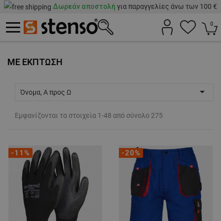
Δωρεάν αποστολή
για παραγγελίες άνω των 100 €
0
ΜΕ ΈΚΠΤΩΣΗ

Όνομα, Α προς Ω
Εμφανίζονται τα στοιχεία 1-48 από σύνολο 275
-11%
-20%