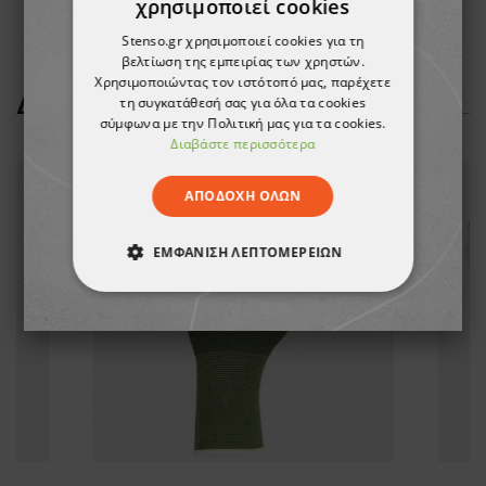
χρησιμοποιεί cookies
Stenso.gr χρησιμοποιεί cookies για τη
βελτίωση της εμπειρίας των χρηστών.
Χρησιμοποιώντας τον ιστότοπό μας, παρέχετε
ΔΕΊΤΕ ΠΕΡΙΣΣΌΤΕΡΑ
τη συγκατάθεσή σας για όλα τα cookies
σύμφωνα με την Πολιτική μας για τα cookies.
Διαβάστε περισσότερα
ΑΠΟΔΟΧΉ ΌΛΩΝ
ΕΜΦΆΝΙΣΗ ΛΕΠΤΟΜΕΡΕΙΏΝ
ΑΠΟΛΎΤΩΣ ΑΠΑΡΑΊΤΗΤΑ
ΑΠΌΔΟΣΗΣ
ΣΤΌΧΕΥΣΗΣ
ΛΕΙΤΟΥΡΓΙΚΌΤΗΤΑΣ
ΜΗ ΤΑΞΙΝΟΜΗΜΈΝΑ