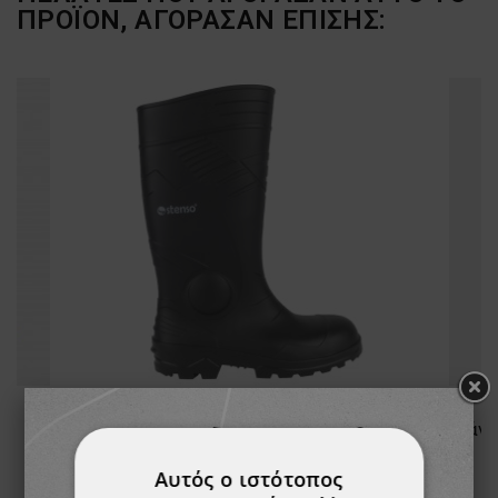
ΠΡΟΪΌΝ, ΑΓΌΡΑΣΑΝ ΕΠΊΣΗΣ:
Μπότες ασφαλείας από καουτσούκ DYABLO S4 SRC
17,63 €
Αυτός ο ιστότοπος