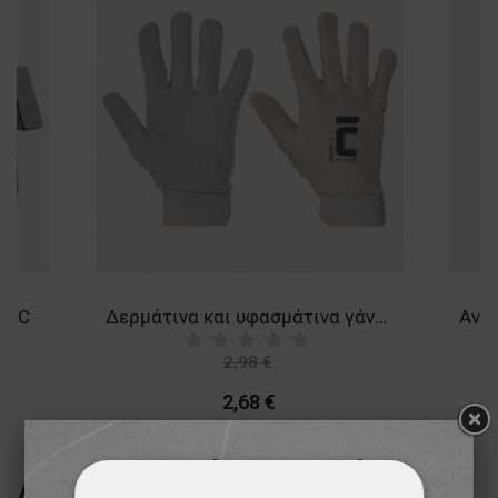
TIC
Δερμάτινα και υφασμάτινα γάντια PELICAN
2,98 €
-10%
2,68 €
ΔΕΊΤΕ ΠΕΡΙΣΣΌΤΕΡΑ