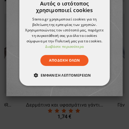
Αυτός ο ιστότοπος
χρησιμοποιεί cookies
Stenso.gr χρησιμοποιεί cookies για τη
βελτίωση της εμπειρίας των χρηστών.
Χρησιμοποιώντας τον ιστότοπό μας, παρέχετε
τη συγκατάθεσή σας για όλα τα cookies
σύμφωνα με την Πολιτική μας για τα cookies.
Διαβάστε περισσότερα
ΑΠΟΔΟΧΉ ΌΛΩΝ
ΕΜΦΆΝΙΣΗ ΛΕΠΤΟΜΕΡΕΙΏΝ
ΑΠΟΛΎΤΩΣ ΑΠΑΡΑΊΤΗΤΑ
ΑΠΌΔΟΣΗΣ
ΣΤΌΧΕΥΣΗΣ
Γάντια από δέρμα και ύφασμα DRIVER
Δερμάτινα και υφασμάτινα γάντια RUFF
ΛΕΙΤΟΥΡΓΙΚΌΤΗΤΑΣ
1,74 €
ΜΗ ΤΑΞΙΝΟΜΗΜΈΝΑ