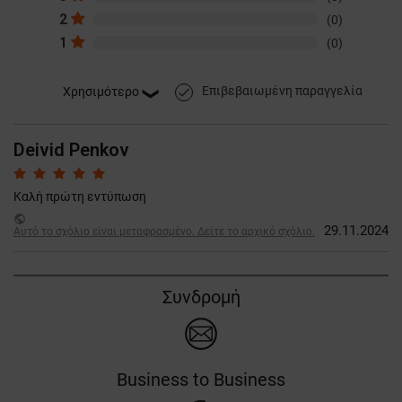
2
(0)
1
(0)
Επιβεβαιωμένη παραγγελία
done
Deivid Penkov
Καλή πρώτη εντύπωση
public
29.11.2024
Αυτό το σχόλιο είναι μεταφρασμένο. Δείτε το αρχικό σχόλιο.
Συνδρομή
Business to Business