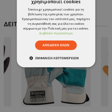
χρησιμοποιεί cookies
2,01 €
Stenso.gr χρησιμοποιεί cookies για τη
βελτίωση της εμπειρίας των χρηστών.
Χρησιμοποιώντας τον ιστότοπό μας, παρέχετε
ΔΕΊΤΕ ΠΕΡΙΣΣΌΤΕΡΑ
τη συγκατάθεσή σας για όλα τα cookies
σύμφωνα με την Πολιτική μας για τα cookies.
Διαβάστε περισσότερα
ΑΠΟΔΟΧΉ ΌΛΩΝ
ΕΜΦΆΝΙΣΗ ΛΕΠΤΟΜΕΡΕΙΏΝ
ΑΠΟΛΎΤΩΣ ΑΠΑΡΑΊΤΗΤΑ
ΑΠΌΔΟΣΗΣ
ΣΤΌΧΕΥΣΗΣ
ΛΕΙΤΟΥΡΓΙΚΌΤΗΤΑΣ
ΜΗ ΤΑΞΙΝΟΜΗΜΈΝΑ