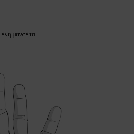
μένη μανσέτα.