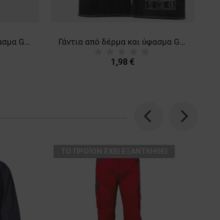
Γάντια από δέρμα και ύφασμα GULL EVO
Γάντια από δέρμα και ύφασμα GLENN
1,98 €
Previous
Next
ТΟ ΠΡΟΪΌΝ ΈΧΕΙ ΕΞΑΝΤΛΗΘΕΊ