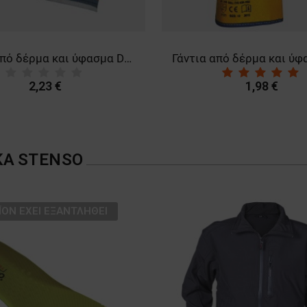
Γάντια από δέρμα και ύφασμα DORI
2,23 €
1,98 €
ΚΑ
STENSO
ΪΌΝ ΈΧΕΙ ΕΞΑΝΤΛΗΘΕΊ