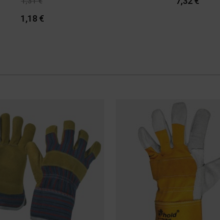
7,32 €
1,31 €
-10%
1,18 €