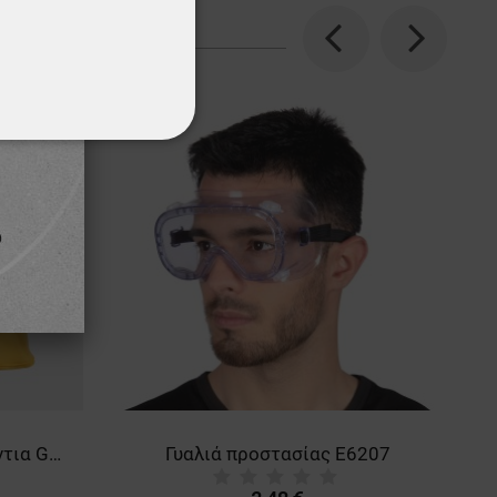
Previous
Next
ΌΤΗΤΑΣ
Δερμάτινα χειμερινά γάντια GOLDFINCH WINTER
Γυαλιά προστασίας E6207