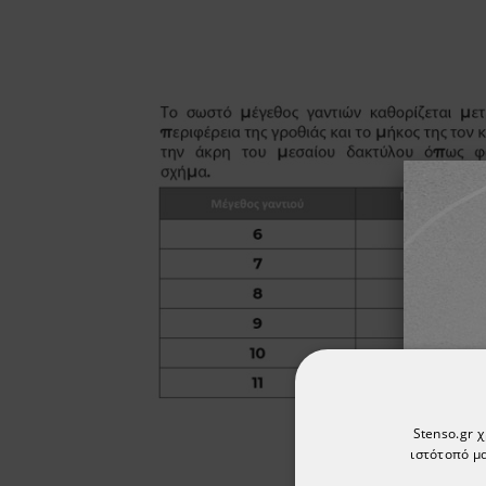
Stenso.gr 
ιστότοπό μα