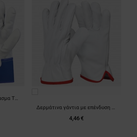
λευκό
Γάντια από δέρμα και ύφασμα THOMSON
Δερμάτινα γάντια με επένδυση VANGA WINTER
4,46 €