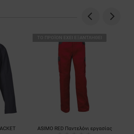
Previous
Next
ТΟ ΠΡΟΪΌΝ ΈΧΕΙ ΕΞΑΝΤΛΗΘΕΊ
JACKET
ASIMO RED Παντελόνι εργασίας