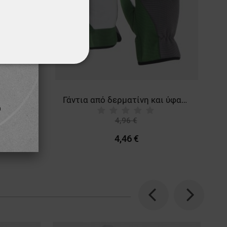
ΌΤΗΤΑΣ
Γάντια από δέρμα και ύφασμα GILT BLACK
Γάντια από δερματίνη και ύφασμα IORA 2.0
4,96 €
-10%
4,46 €
Previous
Next