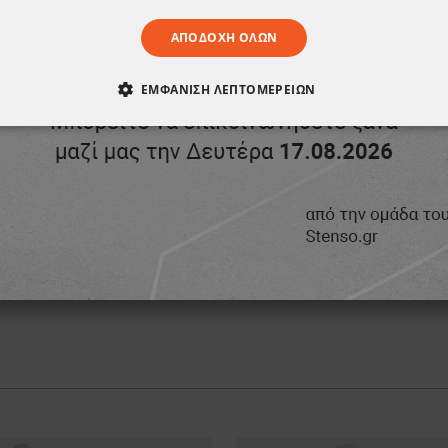
ΑΠΟΔΟΧΉ ΌΛΩΝ
ΕΜΦΆΝΙΣΗ ΛΕΠΤΟΜΕΡΕΙΏΝ
ΑΊΤΗΤΑ
ΑΠΌΔΟΣΗΣ
ΣΤΌΧΕΥΣΗΣ
ΛΕΙΤΟΥΡΓΙΚ
ΈΝΑ
Κοντομάνικη μπλούζα υψηλής ορατότητας PRISMA HV YELLOW/BLACK
13,89 €
3,10 €
-10%
2,78 €