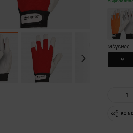
Δωρεάν απο
Μέγεθος
9
Next
ΚΟΙΝ