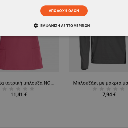
ΑΠΟΔΟΧΉ ΌΛΩΝ
ΕΜΦΆΝΙΣΗ ΛΕΠΤΟΜΕΡΕΙΏΝ
ΑΊΤΗΤΑ
ΑΠΌΔΟΣΗΣ
ΣΤΌΧΕΥΣΗΣ
ΛΕΙΤΟΥΡΓΙΚ
ΈΝΑ
Γυναικεία ιατρική μπλούζα NOBBY FUCHSIA
11,41 €
7,94 €