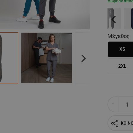
Δωρεάν απο
Previous
Μέγεθος
XS
Next
2XL
ΚΟΙΝ