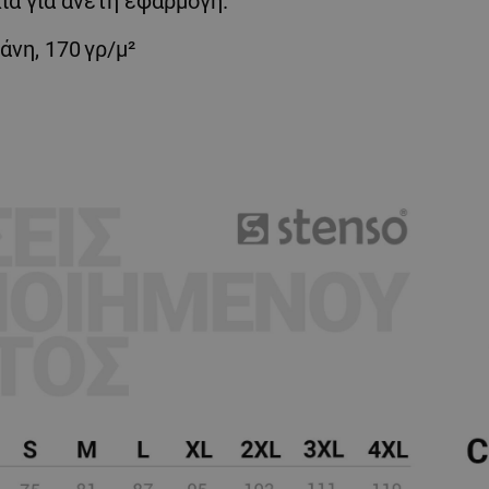
ια για άνετη εφαρμογή.
νη, 170 γρ/μ²