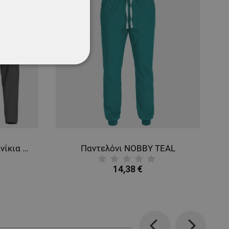
ΌΤΗΤΑΣ
Μπλουζάκι με μακριά μανίκια STENSO KAOS GREY
Παντελόνι NOBBY TEAL
14,38 €