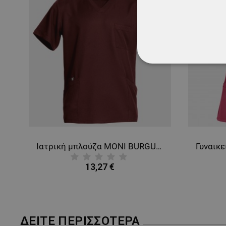
ΑΠΟΛΎΤΩΣ ΑΠΑΡ
ΜΗ ΤΑΞΙΝΟΜΗΜ
ζα NOBBY ROYAL BLUE
Ιατρική μπλούζα MONI BURGUNDY
13,27 €
ΔΕΊΤΕ ΠΕΡΙΣΣΌΤΕΡΑ