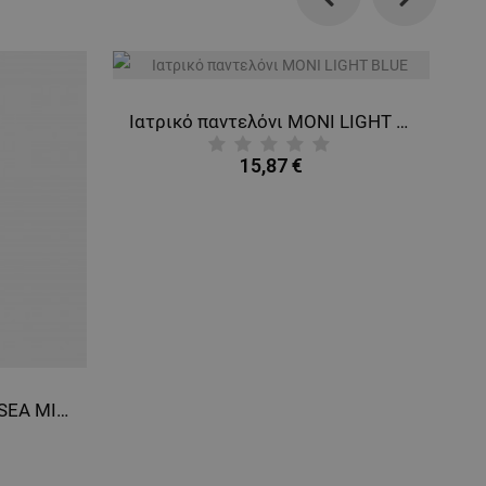
Previous
Next
Ιατρικό παντελόνι MONI LIGHT BLUE
15,87 €
σκ
Ιατρικό παντελόνι MONI SEA MIST
γκ