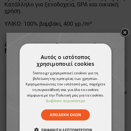
Κατάλληλο για ξενοδοχεία, SPA και οικιακή
χρήση.
ΥΛΙΚΟ: 100% βαμβάκι, 400 γρ./m²
ΔΕΙΤΕ ΠΕΡΙΣΣΟΤΕΡΑ ΑΠΟ ΤΗ
ΜΑΡΚΑ
BEUNIQUE
Αυτός ο ιστότοπος
χρησιμοποιεί cookies
Stenso.gr χρησιμοποιεί cookies για τη
βελτίωση της εμπειρίας των χρηστών.
Χρησιμοποιώντας τον ιστότοπό μας, παρέχετε
τη συγκατάθεσή σας για όλα τα cookies
σύμφωνα με την Πολιτική μας για τα cookies.
Διαβάστε περισσότερα
ΑΠΟΔΟΧΉ ΌΛΩΝ
ΕΜΦΆΝΙΣΗ ΛΕΠΤΟΜΕΡΕΙΏΝ