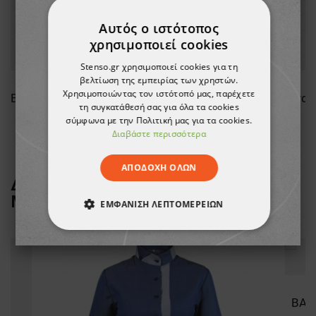
Αυτός ο ιστότοπος
χρησιμοποιεί cookies
Stenso.gr χρησιμοποιεί cookies για τη
βελτίωση της εμπειρίας των χρηστών.
Χρησιμοποιώντας τον ιστότοπό μας, παρέχετε
Ανδρικό μπουφάν PULSE NAVY BLUE/BLACK
Ανδρικό μπουφάν PULSE DARK GREY/BLACK
τη συγκατάθεσή σας για όλα τα cookies
σύμφωνα με την Πολιτική μας για τα cookies.
29,81 €
Διαβάστε περισσότερα
ΑΠΟΔΟΧΉ ΌΛΩΝ
ΔΕΙΤΕ ΠΕΡΙΣΣΟΤΕΡΑ ΑΠΟ ΤΗ
ΜΑΡΚΑ
BEUNIQUE
ΕΜΦΆΝΙΣΗ ΛΕΠΤΟΜΕΡΕΙΏΝ
ΑΠΟΛΎΤΩΣ ΑΠΑΡΑΊΤΗΤΑ
ΑΠΌΔΟΣΗΣ
ΣΤΌΧΕΥΣΗΣ
ΛΕΙΤΟΥΡΓΙΚΌΤΗΤΑΣ