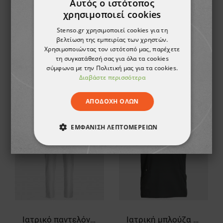
Αυτός ο ιστότοπος
χρησιμοποιεί cookies
Stenso.gr χρησιμοποιεί cookies για τη
βελτίωση της εμπειρίας των χρηστών.
Χρησιμοποιώντας τον ιστότοπό μας, παρέχετε
Ιατρικό παντελόνι MONI GRAPHITE
Ιατρική μπλούζα MONI SEA MIST
τη συγκατάθεσή σας για όλα τα cookies
σύμφωνα με την Πολιτική μας για τα cookies.
15,87 €
13,27 €
Διαβάστε περισσότερα
ΑΠΟΔΟΧΉ ΌΛΩΝ
ΕΜΦΆΝΙΣΗ ΛΕΠΤΟΜΕΡΕΙΏΝ
ΑΠΟΛΎΤΩΣ ΑΠΑΡΑΊΤΗΤΑ
ΑΠΌΔΟΣΗΣ
ΣΤΌΧΕΥΣΗΣ
ΛΕΙΤΟΥΡΓΙΚΌΤΗΤΑΣ
Ιατρικό παντελόνι MONI WHITE
Ιατρική μπλούζα MONI BLACK
ΜΗ ΤΑΞΙΝΟΜΗΜΈΝΑ