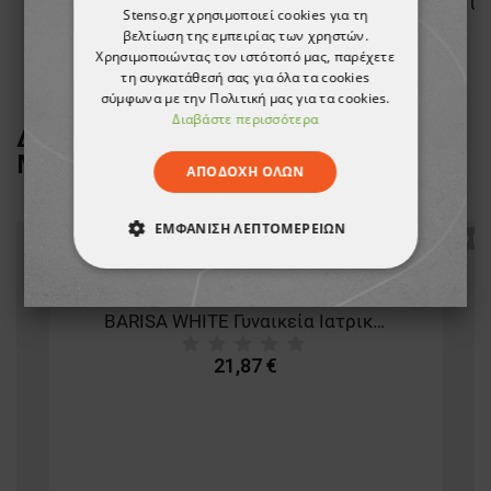
Μπουφάν εργασίας COLLINS SUMMER ROYAL BLUE
Γυν
Stenso.gr χρησιμοποιεί cookies για τη
βελτίωση της εμπειρίας των χρηστών.
15,23 €
Χρησιμοποιώντας τον ιστότοπό μας, παρέχετε
τη συγκατάθεσή σας για όλα τα cookies
σύμφωνα με την Πολιτική μας για τα cookies.
Διαβάστε περισσότερα
ΔΕΙΤΕ ΠΕΡΙΣΣΟΤΕΡΑ ΑΠΟ ΤΗ
ΜΑΡΚΑ
BEUNIQUE
ΑΠΟΔΟΧΉ ΌΛΩΝ
ΕΜΦΆΝΙΣΗ ΛΕΠΤΟΜΕΡΕΙΏΝ
ТΟ ΠΡ
ΑΠΟΛΎΤΩΣ ΑΠΑΡΑΊΤΗΤΑ
BARISA WHITE Γυναικεία Ιατρική Μπλούζα άσπρο
ΑΠΌΔΟΣΗΣ
ΣΤΌΧΕΥΣΗΣ
21,87 €
ΛΕΙΤΟΥΡΓΙΚΌΤΗΤΑΣ
ΜΗ ΤΑΞΙΝΟΜΗΜΈΝΑ