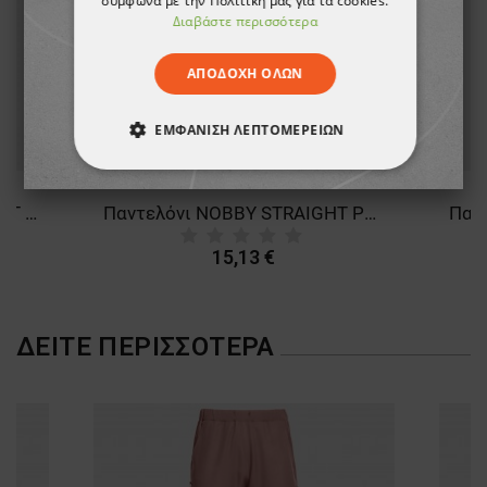
σύμφωνα με την Πολιτική μας για τα cookies.
Διαβάστε περισσότερα
ΑΠΟΔΟΧΉ ΌΛΩΝ
ΕΜΦΆΝΙΣΗ ΛΕΠΤΟΜΕΡΕΙΏΝ
ΑΠΟΛΎΤΩΣ ΑΠΑΡΑΊΤΗΤΑ
Ιατρικό παντελόνι MONI LIGHT BLUE
Παντελόνι NOBBY STRAIGHT PETROL
ΑΠΌΔΟΣΗΣ
ΣΤΌΧΕΥΣΗΣ
15,13 €
ΛΕΙΤΟΥΡΓΙΚΌΤΗΤΑΣ
ΜΗ ΤΑΞΙΝΟΜΗΜΈΝΑ
ΔΕΊΤΕ ΠΕΡΙΣΣΌΤΕΡΑ