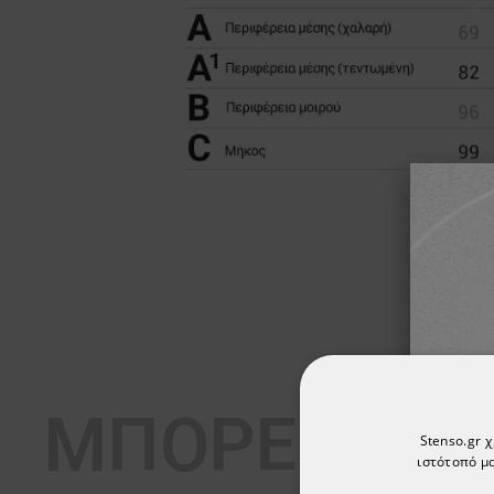
ΜΠΟΡΕΊ ΕΠΊ
Stenso.gr 
ιστότοπό μα