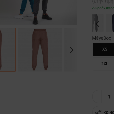
(Στην τιμ
Δωρεάν απο
Previous
Μέγεθος
XS
Next
2XL
ΚΟΙΝ