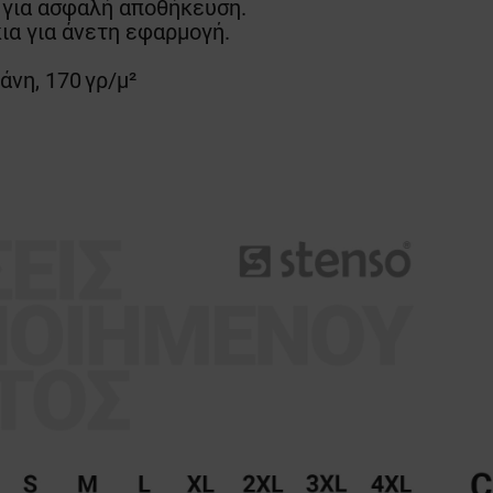
 για ασφαλή αποθήκευση.
ια για άνετη εφαρμογή.
νη, 170 γρ/μ²