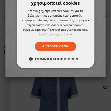
χρησιμοποιεί cookies
Stenso.gr χρησιμοποιεί cookies για τη
βελτίωση της εμπειρίας των χρηστών.
Φόρμα εργασίας COLLINS SUMMER ROYAL BLUE
Σακίδιο πλάτης STENSO CARRY
Χρησιμοποιώντας τον ιστότοπό μας, παρέχετε
τη συγκατάθεσή σας για όλα τα cookies
12,90 €
σύμφωνα με την Πολιτική μας για τα cookies.
Διαβάστε περισσότερα
ΔΕΙΤΕ ΠΕΡΙΣΣΟΤΕΡΑ ΑΠΟ ΤΗ
ΑΠΟΔΟΧΉ ΌΛΩΝ
ΜΑΡΚΑ
BEUNIQUE
ΕΜΦΆΝΙΣΗ ΛΕΠΤΟΜΕΡΕΙΏΝ
ΑΠΟΛΎΤΩΣ ΑΠΑΡΑΊΤΗΤΑ
ΑΠΌΔΟΣΗΣ
ΣΤΌΧΕΥΣΗΣ
ΛΕΙΤΟΥΡΓΙΚΌΤΗΤΑΣ
ΜΗ ΤΑΞΙΝΟΜΗΜΈΝΑ