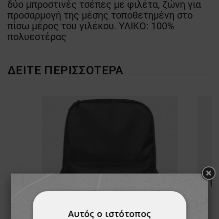
δύο μπροστινές τσέπες με φιλέτα, ζώνη για
προσαρμογή της μέσης τοποθετημένη στο
πίσω μέρος του γιλέκου. ΥΛΙΚΟ: 100%
πολυεστέρας
ΔΕΊΤΕ ΠΕΡΙΣΣΌΤΕΡΑ
Αυτός ο ιστότοπος