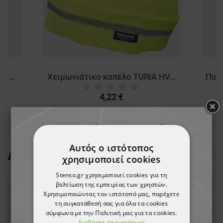
Κοντομάνικη μπλούζα PAYPER SUNSET BORDEAUX
Χειμωνιάτικο καπέλο TURIA HV YELLOW
4,22 €
Αυτός ο ιστότοπος
ΔΕΊΤΕ ΠΕΡΙΣΣΌΤΕΡΑ
χρησιμοποιεί cookies
Stenso.gr χρησιμοποιεί cookies για τη
βελτίωση της εμπειρίας των χρηστών.
Χρησιμοποιώντας τον ιστότοπό μας, παρέχετε
τη συγκατάθεσή σας για όλα τα cookies
σύμφωνα με την Πολιτική μας για τα cookies.
Διαβάστε περισσότερα