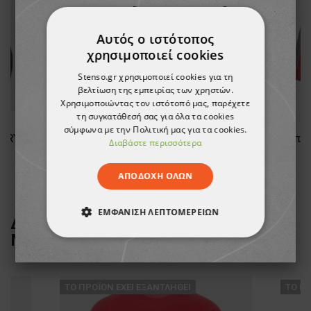
Αυτός ο ιστότοπος
χρησιμοποιεί cookies
Stenso.gr χρησιμοποιεί cookies για τη
βελτίωση της εμπειρίας των χρηστών.
Χρησιμοποιώντας τον ιστότοπό μας, παρέχετε
τη συγκατάθεσή σας για όλα τα cookies
σύμφωνα με την Πολιτική μας για τα cookies.
ARRY
Γυναικείο μπουφάν εργασίας MAX EVOLUTION GREEN
Διαβάστε περισσότερα
13,32 €
ΑΠΟΔΟΧΉ ΌΛΩΝ
ΕΜΦΆΝΙΣΗ ΛΕΠΤΟΜΕΡΕΙΏΝ
ΔΕΙΤΕ ΠΕΡΙΣΣΟΤΕΡΑ ΑΠΟ ΤΗ
ΜΑΡΚΑ
PAYPER
ΑΠΟΛΎΤΩΣ ΑΠΑΡΑΊΤΗΤΑ
ΑΠΌΔΟΣΗΣ
ΣΤΌΧΕΥΣΗΣ
ТΟ ΠΡΟΪΌΝ ΈΧΕΙ ΕΞΑΝΤΛΗΘΕΊ
ТΟ ΠΡ
ΛΕΙΤΟΥΡΓΙΚΌΤΗΤΑΣ