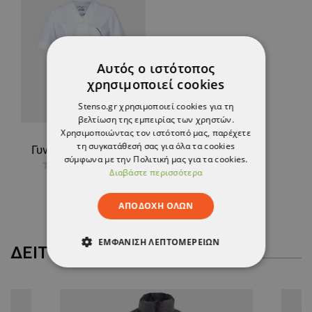
Αυτός ο ιστότοπος
χρησιμοποιεί cookies
Stenso.gr χρησιμοποιεί cookies για τη
βελτίωση της εμπειρίας των χρηστών.
Χρησιμοποιώντας τον ιστότοπό μας, παρέχετε
τη συγκατάθεσή σας για όλα τα cookies
Γυναικεία Ιατρική Μπλούζα άσπρο M11
σύμφωνα με την Πολιτική μας για τα cookies.
Διαβάστε περισσότερα
20,34 €
ΑΠΟΔΟΧΉ ΌΛΩΝ
ΕΜΦΆΝΙΣΗ ΛΕΠΤΟΜΕΡΕΙΏΝ
ΔΕΊΤΕ ΠΕΡΙΣΣΌΤΕΡΑ
ΑΠΟΛΎΤΩΣ ΑΠΑΡΑΊΤΗΤΑ
ΑΠΌΔΟΣΗΣ
ΣΤΌΧΕΥΣΗΣ