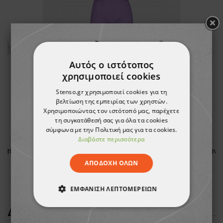
Αυτός ο ιστότοπος
χρησιμοποιεί cookies
Stenso.gr χρησιμοποιεί cookies για τη
βελτίωση της εμπειρίας των χρηστών.
Χρησιμοποιώντας τον ιστότοπό μας, παρέχετε
τη συγκατάθεσή σας για όλα τα cookies
σύμφωνα με την Πολιτική μας για τα cookies.
Διαβάστε περισσότερα
Γυναικεία Ιατρική Μπλούζα άσπρο FABIANA WHITE/BLUE
Παντελόνι BARISA LIGHT PURPLE Unisex
ΑΠΟΔΟΧΉ ΌΛΩΝ
11,16 €
ΕΜΦΆΝΙΣΗ ΛΕΠΤΟΜΕΡΕΙΏΝ
ΔΕΊΤΕ ΠΕΡΙΣΣΌΤΕΡΑ
ΑΠΟΛΎΤΩΣ ΑΠΑΡΑΊΤΗΤΑ