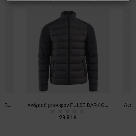
ΑΠΌΔΟΣΗΣ
ΣΤΌΧΕΥΣΗΣ
ΛΕΙΤΟΥΡΓΙΚΌΤΗΤΑΣ
ΜΗ ΤΑΞΙΝΟΜΗΜΈΝΑ
Ανδρικό μπουφάν PULSE NAVY BLUE/BLACK
Ανδρικό μπουφάν PULSE DARK GREY/BLACK
29,81 €