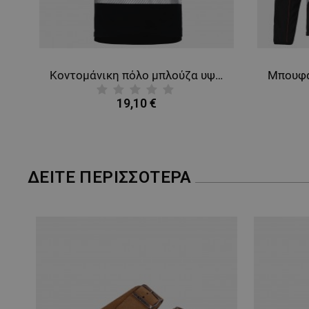
ANGE
Κοντομάνικη πόλο μπλούζα υψηλής ορατότητας PRISMA HV YELLOW/BLACK
19,10 €
ΔΕΊΤΕ ΠΕΡΙΣΣΌΤΕΡΑ