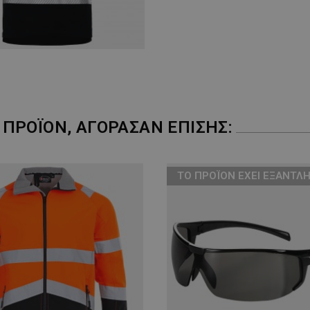
ΠΡΟΪΌΝ, ΑΓΌΡΑΣΑΝ ΕΠΊΣΗΣ:
ТΟ ΠΡΟΪΌΝ ΈΧΕΙ ΕΞΑΝΤΛΗ