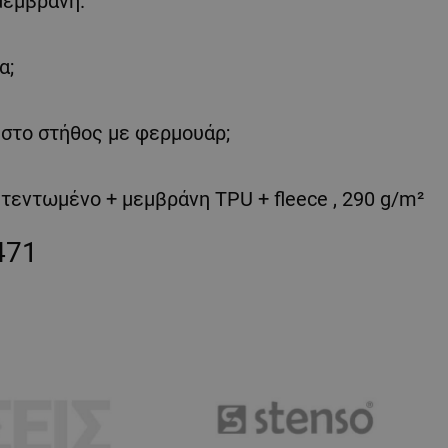
μεμβράνη.
α;
η στο στήθος με φερμουάρ;
τεντωμένο + μεμβράνη TPU + fleece , 290 g/m²
471