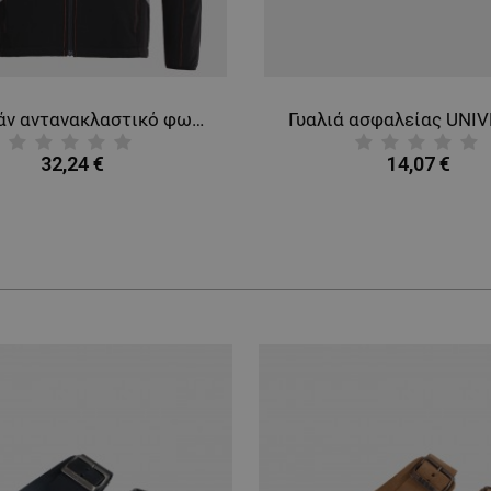
Μπουφάν αντανακλαστικό φωσφοριζέ softshell NOBEL ORANGE
Γυαλιά ασφαλείας UNI
32,24 €
14,07 €