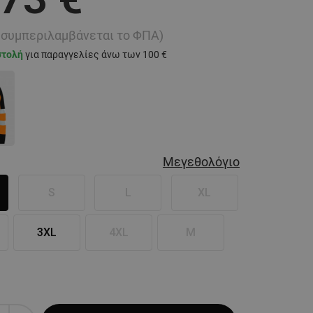
ή συμπεριλαμβάνεται το ΦΠΑ)
στολή
για παραγγελίες άνω των 100 €
Μεγεθολόγιο
S
L
XL
3XL
4XL
M