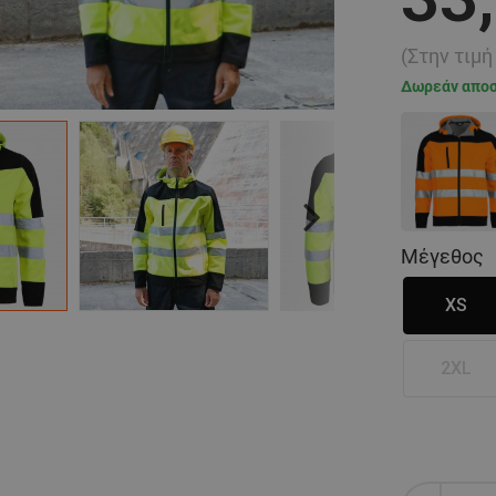
(Στην τιμ
Δωρεάν απο
Next
Μέγεθος
XS
2XL