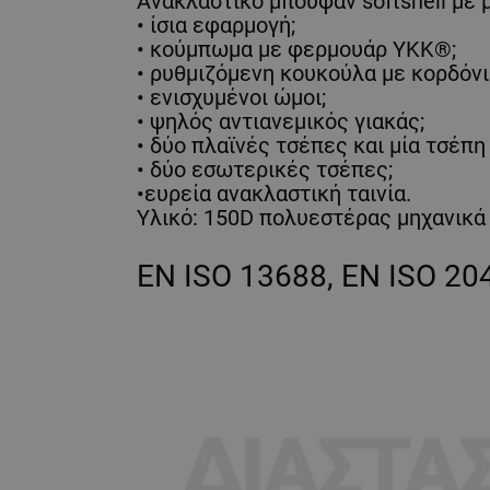
Ανακλαστικό μπουφάν softshell με 
• ίσια εφαρμογή;
• κούμπωμα με φερμουάρ YKK®;
• ρυθμιζόμενη κουκούλα με κορδόνι
• ενισχυμένοι ώμοι;
• ψηλός αντιανεμικός γιακάς;
• δύο πλαϊνές τσέπες και μία τσέπ
• δύο εσωτερικές τσέπες;
•ευρεία ανακλαστική ταινία.
Υλικό: 150D πολυεστέρας μηχανικά 
EN ISO 13688, EN ISO 20