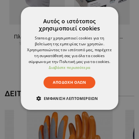
Αυτός ο ιστότοπος
χρησιμοποιεί cookies
Πλεκτά γάντια BROOK
Γάντια νιτριλίου μιας χρήσης PPS NITRILE BLACK PF
Stenso.gr χρησιμοποιεί cookies για τη
βελτίωση της εμπειρίας των χρηστών.
5,95 €
0,63 €
Χρησιμοποιώντας τον ιστότοπό μας, παρέχετε
-10%
τη συγκατάθεσή σας για όλα τα cookies
0,57 €
σύμφωνα με την Πολιτική μας για τα cookies.
Διαβάστε περισσότερα
ΑΠΟΔΟΧΉ ΌΛΩΝ
ΔΕΊΤΕ ΠΕΡΙΣΣΌΤΕΡΑ
ΕΜΦΆΝΙΣΗ ΛΕΠΤΟΜΕΡΕΙΏΝ
ΑΠΟΛΎΤΩΣ ΑΠΑΡΑΊΤΗΤΑ
ΑΠΌΔΟΣΗΣ
ΣΤΌΧΕΥΣΗΣ