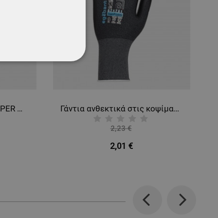
ΌΤΗΤΑΣ
Παντελόνι εργασίας PAYPER WORKER BLACK
Γάντια ανθεκτικά στις κοψίματα βουτηγμένα σε αφρό νιτριλίου EGEBANT SANFOAM
2,23 €
-10%
2,01 €
Previous
Next