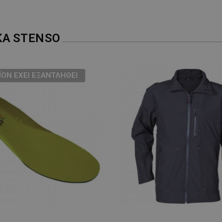
ΚΑ
STENSO
ΪΌΝ ΈΧΕΙ ΕΞΑΝΤΛΗΘΕΊ