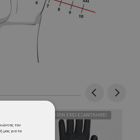
Previous
Next
ТΟ ΠΡΟΪΌΝ ΈΧΕΙ ΕΞΑΝΤΛΗΘΕΊ
οιώντας τον
ή μας για τα