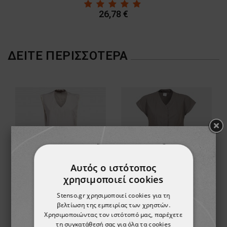
26,78 €
ΔΕΊΤΕ ΠΕΡΙΣΣΌΤΕΡΑ
Αυτός ο ιστότοπος
χρησιμοποιεί cookies
Stenso.gr χρησιμοποιεί cookies για τη
Ιατρική μπλούζα PETIA ECRU
Μπλούζα KATRIN DARK GREY
βελτίωση της εμπειρίας των χρηστών.
Χρησιμοποιώντας τον ιστότοπό μας, παρέχετε
16,74 €
18,97 €
τη συγκατάθεσή σας για όλα τα cookies