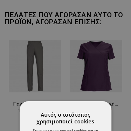
ΠΕΛΆΤΕΣ ΠΟΥ ΑΓΌΡΑΣΑΝ ΑΥΤΌ ΤΟ
ΠΡΟΪΌΝ, ΑΓΌΡΑΣΑΝ ΕΠΊΣΗΣ:
Παντελόνι BARISA DARK GREY Unisex
Γυναικεία ιατρική μπλούζα NOBBY PURPLE
Αυτός ο ιστότοπος
18,85 €
11,41 €
χρησιμοποιεί cookies
Stenso.gr χρησιμοποιεί cookies για τη