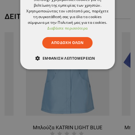
βελτίωση της εμπειρίας των χρηστών.
Χρησιμοποιώντας τον ιστότοπό μας, παρέχετε
ΔΕΊΤΕ ΠΕΡΙΣΣΌΤΕΡΑ
τη συγκατάθεσή σας για όλα τα cookies
σύμφωνα με την Πολιτική μας για τα cookies.
Διαβάστε περισσότερα
ΑΠΟΔΟΧΉ ΌΛΩΝ
ΕΜΦΆΝΙΣΗ ΛΕΠΤΟΜΕΡΕΙΏΝ
ΑΠΟΛΎΤΩΣ ΑΠΑΡΑΊΤΗΤΑ
ΑΠΌΔΟΣΗΣ
ΣΤΌΧΕΥΣΗΣ
ΛΕΙΤΟΥΡΓΙΚΌΤΗΤΑΣ
ΜΗ ΤΑΞΙΝΟΜΗΜΈΝΑ
Μπλούζα KATRIN LIGHT BLUE
Μπλ