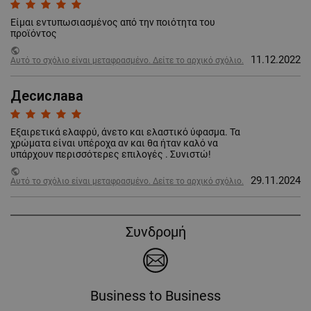
Είμαι εντυπωσιασμένος από την ποιότητα του
προϊόντος
public
11.12.2022
Αυτό το σχόλιο είναι μεταφρασμένο. Δείτε το αρχικό σχόλιο.
Десислава
Εξαιρετικά ελαφρύ, άνετο και ελαστικό ύφασμα. Τα
χρώματα είναι υπέροχα αν και θα ήταν καλό να
υπάρχουν περισσότερες επιλογές . Συνιστώ!
public
29.11.2024
Αυτό το σχόλιο είναι μεταφρασμένο. Δείτε το αρχικό σχόλιο.
Συνδρομή
Business to Business