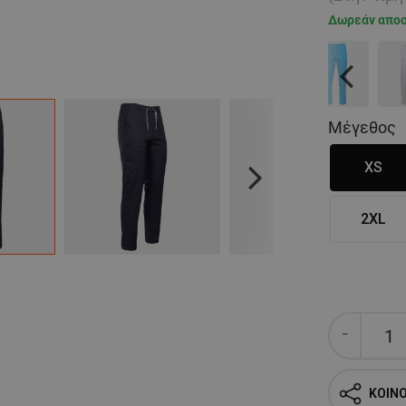
Δωρεάν απο
Previous
Μέγεθος
XS
Next
2XL
ΚΟΙΝ