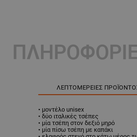
ΠΛΗΡΟΦΟΡΙ
ΛΕΠΤΟΜΈΡΕΙΕΣ ΠΡΟΪΌΝΤΟ
• μοντέλο unisex
• δύο ιταλικές τσέπες
• μία τσέπη στον δεξιό μηρό
• μία πίσω τσέπη με καπάκι
• ελαφρός στενό στο κάτω μέρος τ