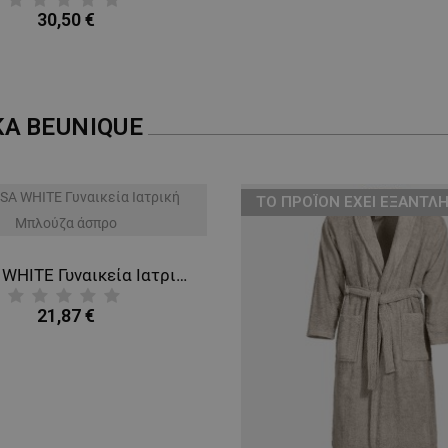
30,50 €
ΚΑ
BEUNIQUE
ТΟ ΠΡΟΪΌΝ ΈΧΕΙ ΕΞΑΝΤΛΗ
BARISA WHITE Γυναικεία Ιατρική Μπλούζα άσπρο
21,87 €