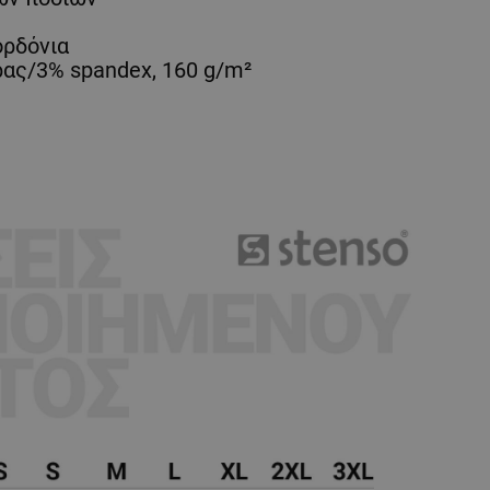
ορδόνια
ας/3% spandex, 160 g/m²