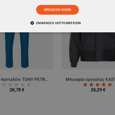
ΑΠΟΔΟΧΉ ΌΛΩΝ
ΕΜΦΆΝΙΣΗ ΛΕΠΤΟΜΕΡΕΙΏΝ
ΑΊΤΗΤΑ
ΑΠΌΔΟΣΗΣ
ΣΤΌΧΕΥΣΗΣ
ΛΕΙΤΟΥΡΓΙΚ
ΈΝΑ
Ιατρικό παντελόνι TONY PETROL
26,78 €
26,29 €