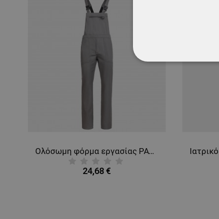
ΑΠΟΛΎΤΩΣ ΑΠΑΡ
ΜΗ ΤΑΞΙΝΟΜΗΜ
Y
Ολόσωμη φόρμα εργασίας PAYPER TROLLEY GREY
24,68 €