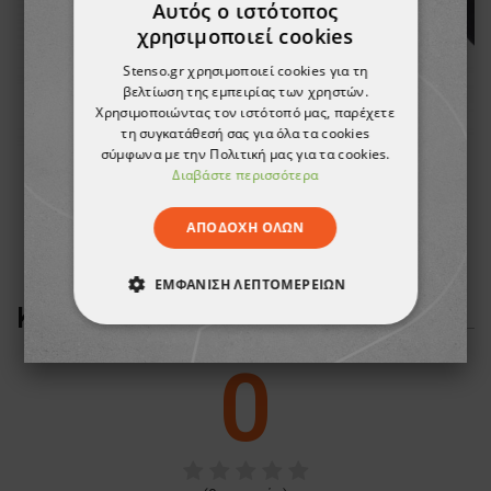
Αυτός ο ιστότοπος
χρησιμοποιεί cookies
Stenso.gr χρησιμοποιεί cookies για τη
βελτίωση της εμπειρίας των χρηστών.
Χρησιμοποιώντας τον ιστότοπό μας, παρέχετε
τη συγκατάθεσή σας για όλα τα cookies
σύμφωνα με την Πολιτική μας για τα cookies.
Διαβάστε περισσότερα
ALSTRUP BELT Belt
B
ΑΠΟΔΟΧΉ ΌΛΩΝ
2,78 €
ΕΜΦΆΝΙΣΗ ΛΕΠΤΟΜΕΡΕΙΏΝ
ΚΡΙΤΙΚΈΣ ΠΕΛΑΤΏΝ
ΑΠΟΛΎΤΩΣ ΑΠΑΡΑΊΤΗΤΑ
0
ΑΠΌΔΟΣΗΣ
ΣΤΌΧΕΥΣΗΣ
ΛΕΙΤΟΥΡΓΙΚΌΤΗΤΑΣ
ΜΗ ΤΑΞΙΝΟΜΗΜΈΝΑ