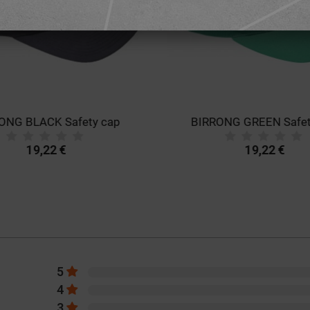
ONG BLACK Safety cap
BIRRONG GREEN Safet
19,22 €
19,22 €
5
4
3