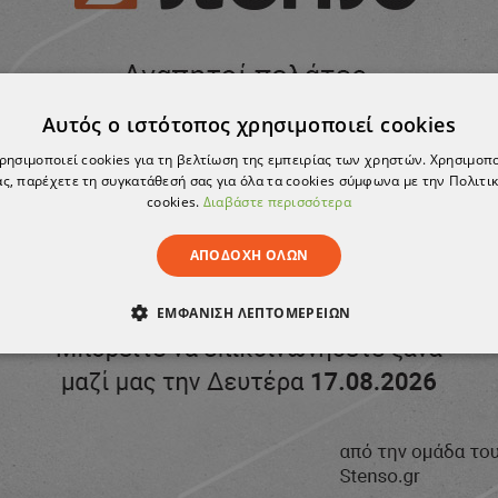
Σ
ΚΡΙΤΙΚΈΣ
Αυτός ο ιστότοπος χρησιμοποιεί cookies
ckets. Additional reinforcement on the pockets an
ve accessories. Loop for hammer. MATERIAL: cotto
χρησιμοποιεί cookies για τη βελτίωση της εμπειρίας των χρηστών. Χρησιμοπ
ς, παρέχετε τη συγκατάθεσή σας για όλα τα cookies σύμφωνα με την Πολιτικ
cookies.
Διαβάστε περισσότερα
ΑΠΟΔΟΧΉ ΌΛΩΝ
ΚΑ
CERVA
ΕΜΦΆΝΙΣΗ ΛΕΠΤΟΜΕΡΕΙΏΝ
ΪΌΝ ΈΧΕΙ ΕΞΑΝΤΛΗΘΕΊ
ТΟ ΠΡΟΪΌΝ ΈΧΕΙ ΕΞΑΝΤΛΗ
ΑΊΤΗΤΑ
ΑΠΌΔΟΣΗΣ
ΣΤΌΧΕΥΣΗΣ
ΛΕΙΤΟΥΡΓΙΚ
ΈΝΑ