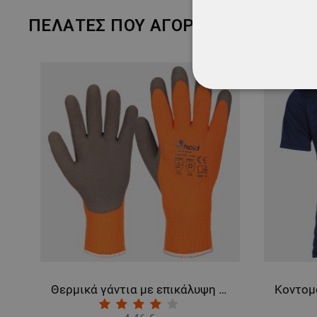
ΠΕΛΆΤΕΣ ΠΟΥ ΑΓΌΡΑΣΑΝ ΑΥΤΌ ΤΟ 
ΑΠΟΛΎΤΩΣ ΑΠΑΡ
ΜΗ ΤΑΞΙΝΟΜΗΜ
Θερμικά γάντια με επικάλυψη λατέξ AVALANGE