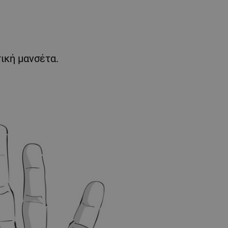
τική μανσέτα.