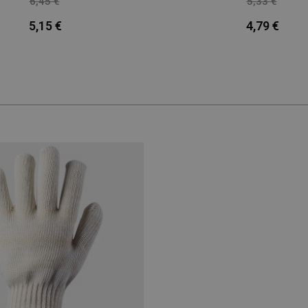
6,45 €
5,33 €
-20%
-10%
5,15 €
4,79 €