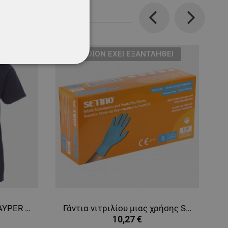
Previous
Next
ТΟ ΠΡΟΪΌΝ ΈΧΕΙ ΕΞΑΝΤΛΗΘΕΊ
ΌΤΗΤΑΣ
Κοντομάνικη μπλούζα PAYPER RUNNER NAVY
Γάντια νιτριλίου μιας χρήσης SETINO NITRILE BLUE 9N
10,27 €