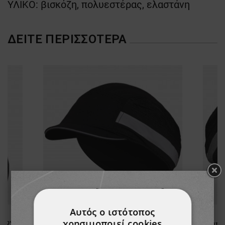
ΥΛΙΚΟ: βισκόζη, πολυεστέρας, ελαστάνη
ΔΕΊΤΕ ΠΕΡΙΣΣΌΤΕΡΑ
Αυτός ο ιστότοπος
χρησιμοποιεί cookies
ARRY
Καπέλο ασφαλείας NERIOX SPORT AIR BLACK