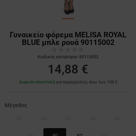
Γυναικείο φόρεμα MELISA ROYAL
BLUE μπλε ρουά 90115002
Κωδικός καταλόγου:
90115002
14,88 €
Δωρεάν αποστολή
για παραγγελίες άνω των 100 €
Μέγεθος
38
40
42
44
46
48
50
52
60