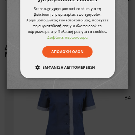
Stenso.gr χρησιμοποιεί cookies για τη
19,22 €
βελτίωση της εμπειρίας των χρηστών.
Χρησιμοποιώντας τον ιστότοπό μας, παρέχετε
τη συγκατάθεσή σας για όλα τα cookies
σύμφωνα με την Πολιτική μας για τα cookies.
Διαβάστε περισσότερα
ΔΕΙΤΕ ΠΕΡΙΣΣΟΤΕΡΑ ΑΠΟ ΤΗ
ΑΠΟΔΟΧΉ ΌΛΩΝ
ΜΑΡΚΑ
BEUNIQUE
ΕΜΦΆΝΙΣΗ ΛΕΠΤΟΜΕΡΕΙΏΝ
ΑΠΟΛΎΤΩΣ ΑΠΑΡΑΊΤΗΤΑ
ΑΠΌΔΟΣΗΣ
ΣΤΌΧΕΥΣΗΣ
ΛΕΙΤΟΥΡΓΙΚΌΤΗΤΑΣ
ΜΗ ΤΑΞΙΝΟΜΗΜΈΝΑ