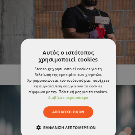
Αυτός ο ιστότοπος
χρησιμοποιεί cookies
Stenso.gr χρησιμοποιεί cookies για τη
19 /
01 /
2024
900 HIT
βελτίωση της εμπειρίας των χρηστών.
ΤΙ ΡΟΥΧΑ ΕΡΓΑΣΙΑΣ ΝΑ ΑΓΟΡΑΣΕΤΕ ΑΝΑΛΟΓΑ ΜΕ...
Χρησιμοποιώντας τον ιστότοπό μας, παρέχετε
τη συγκατάθεσή σας για όλα τα cookies
σύμφωνα με την Πολιτική μας για τα cookies.
Διαβάστε περισσότερα
ΑΠΟΔΟΧΉ ΌΛΩΝ
ΕΜΦΆΝΙΣΗ ΛΕΠΤΟΜΕΡΕΙΏΝ