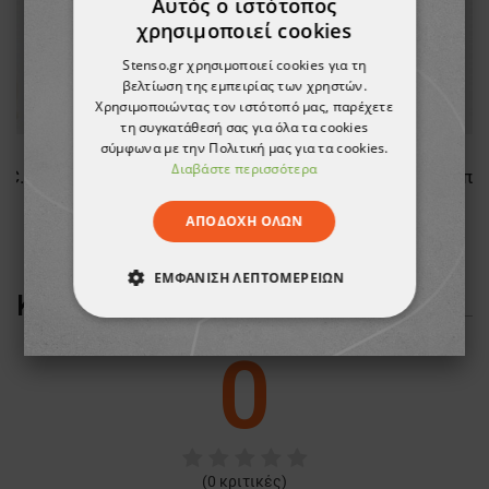
Αυτός ο ιστότοπος
χρησιμοποιεί cookies
Stenso.gr χρησιμοποιεί cookies για τη
βελτίωση της εμπειρίας των χρηστών.
Χρησιμοποιώντας τον ιστότοπό μας, παρέχετε
τη συγκατάθεσή σας για όλα τα cookies
σύμφωνα με την Πολιτική μας για τα cookies.
Διαβάστε περισσότερα
Γυναικείο μπουφάν FRISTADS COPPER PILE FLEECE WHITE
Γυναικείο μπουφάν εργασίας FRISTADS STRETCH WINTER BLACK
289,11 €
ΑΠΟΔΟΧΉ ΌΛΩΝ
ΕΜΦΆΝΙΣΗ ΛΕΠΤΟΜΕΡΕΙΏΝ
ΚΡΙΤΙΚΈΣ ΠΕΛΑΤΏΝ
ΑΠΟΛΎΤΩΣ ΑΠΑΡΑΊΤΗΤΑ
0
ΑΠΌΔΟΣΗΣ
ΣΤΌΧΕΥΣΗΣ
ΛΕΙΤΟΥΡΓΙΚΌΤΗΤΑΣ
ΜΗ ΤΑΞΙΝΟΜΗΜΈΝΑ
(
0
κριτικές)