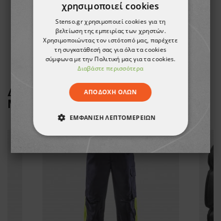
χρησιμοποιεί cookies
Μπουφάν εργασίας FRISTADS PRIMALOFT STRETCH WINTER BLACK
Stenso.gr χρησιμοποιεί cookies για τη
βελτίωση της εμπειρίας των χρηστών.
355,06 €
Χρησιμοποιώντας τον ιστότοπό μας, παρέχετε
τη συγκατάθεσή σας για όλα τα cookies
σύμφωνα με την Πολιτική μας για τα cookies.
Διαβάστε περισσότερα
ΔΕΙΤΕ ΠΕΡΙΣΣΟΤΕΡΑ ΑΠΟ ΤΗ
ΑΠΟΔΟΧΉ ΌΛΩΝ
ΜΑΡΚΑ
FRISTADS
ΕΜΦΆΝΙΣΗ ΛΕΠΤΟΜΕΡΕΙΏΝ
ΑΠΟΛΎΤΩΣ ΑΠΑΡΑΊΤΗΤΑ
ΑΠΌΔΟΣΗΣ
ΣΤΌΧΕΥΣΗΣ
ΛΕΙΤΟΥΡΓΙΚΌΤΗΤΑΣ
ΜΗ ΤΑΞΙΝΟΜΗΜΈΝΑ