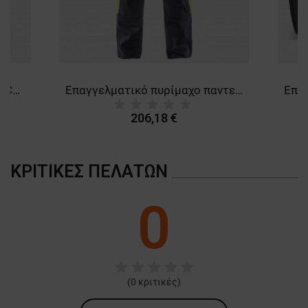
Γυναικείο μπουφάν FRISTADS COPPER PILE FLEECE WHITE
Επαγγελματικό πυρίμαχο παντελόνι για συγκόλληση FRISTADS FLAME WELDING DARK BLUE
206,18 €
ΚΡΙΤΙΚΈΣ ΠΕΛΑΤΏΝ
0
(
0
κριτικές)