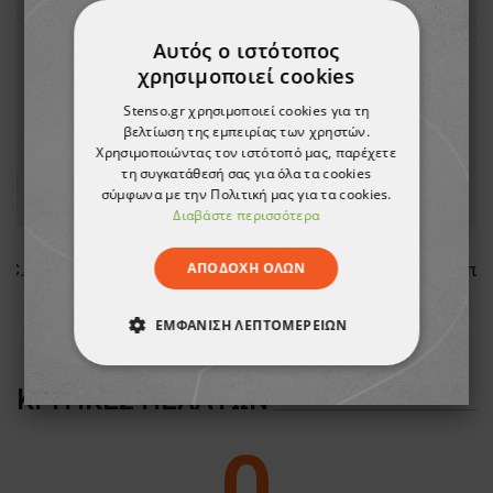
Αυτός ο ιστότοπος
χρησιμοποιεί cookies
Stenso.gr χρησιμοποιεί cookies για τη
βελτίωση της εμπειρίας των χρηστών.
Χρησιμοποιώντας τον ιστότοπό μας, παρέχετε
τη συγκατάθεσή σας για όλα τα cookies
σύμφωνα με την Πολιτική μας για τα cookies.
Διαβάστε περισσότερα
ΑΠΟΔΟΧΉ ΌΛΩΝ
Γυναικείο μπουφάν FRISTADS COPPER PILE FLEECE WHITE
Γυναικείο μπουφάν εργασίας FRISTADS STRETCH WINTER BLACK
289,11 €
ΕΜΦΆΝΙΣΗ ΛΕΠΤΟΜΕΡΕΙΏΝ
ΑΠΟΛΎΤΩΣ ΑΠΑΡΑΊΤΗΤΑ
ΚΡΙΤΙΚΈΣ ΠΕΛΑΤΏΝ
ΑΠΌΔΟΣΗΣ
ΣΤΌΧΕΥΣΗΣ
0
ΛΕΙΤΟΥΡΓΙΚΌΤΗΤΑΣ