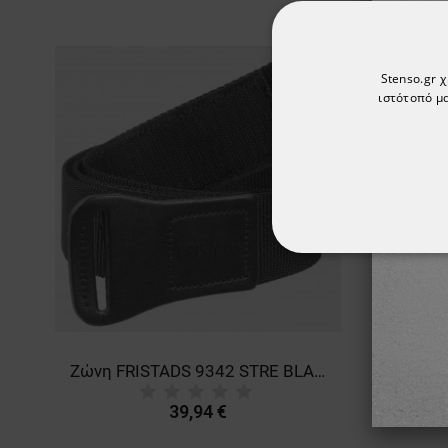
Stenso.gr 
ιστότοπό μα
ΑΠΟΛΎΤΩΣ ΑΠΑΡ
ΜΗ ΤΑΞΙΝΟΜΗΜ
Ζώνη FRISTADS 9342 STRE BLACK
39,94 €