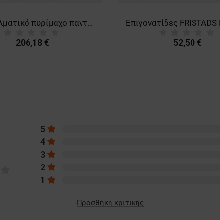
Επαγγελματικό πυρίμαχο παντελόνι για συγκόλληση FRISTADS FLAME WELDING DARK BLUE
206,18 €
52,50 €
5
4
3
2
1
Προσθήκη κριτικής