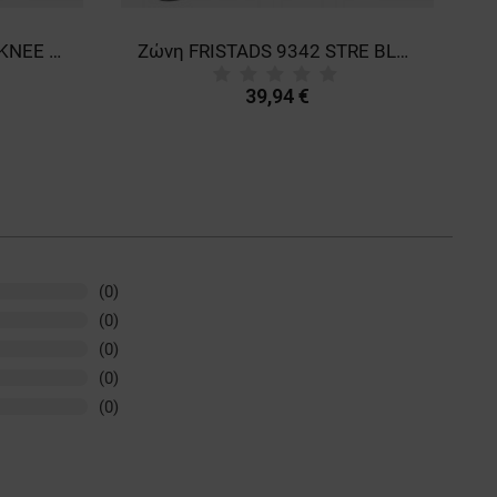
Επιγονατίδες FRISTADS KNEE PROTECTION BLACK
Ζώνη FRISTADS 9342 STRE BLACK
39,94 €
(0)
(0)
(0)
(0)
(0)