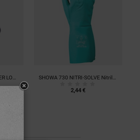
Κάλτσες STENSO SUMMER LONG
SHOWA 730 NITRI-SOLVE Nitrile gloves
2,44 €