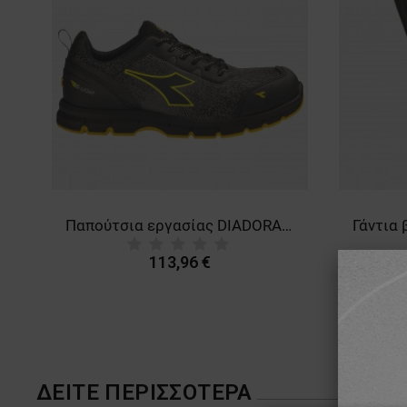
T
Παπούτσια εργασίας DIADORA RUN ATOM EVO LOW S3S SC FO SR ESD GREY/BLACK
113,96 €
ΔΕΊΤΕ ΠΕΡΙΣΣΌΤΕΡΑ