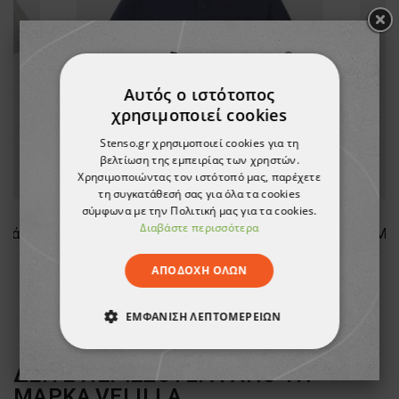
Αυτός ο ιστότοπος
χρησιμοποιεί cookies
Stenso.gr χρησιμοποιεί cookies για τη
βελτίωση της εμπειρίας των χρηστών.
Χρησιμοποιώντας τον ιστότοπό μας, παρέχετε
τη συγκατάθεσή σας για όλα τα cookies
σύμφωνα με την Πολιτική μας για τα cookies.
Διαβάστε περισσότερα
υζάκι
Μπλουζάκι πόλο VELILLA NAVY BLUE
Μπλ
17,36 €
ΑΠΟΔΟΧΉ ΌΛΩΝ
ΕΜΦΆΝΙΣΗ ΛΕΠΤΟΜΕΡΕΙΏΝ
ΑΠΟΛΎΤΩΣ ΑΠΑΡΑΊΤΗΤΑ
ΔΕΙΤΕ ΠΕΡΙΣΣΟΤΕΡΑ ΑΠΟ ΤΗ
ΜΑΡΚΑ
VELILLA
ΑΠΌΔΟΣΗΣ
ΣΤΌΧΕΥΣΗΣ