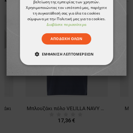
βελτίωση της εμπειρίας των χρηστών.
Χρησιμοποιώντας τον ιστότοπό μας, παρέχετε
τη συγκατάθεσή σας για όλα τα cookies
σύμφωνα με την Πολιτική μας για τα cookies.
Διαβάστε περισσότερα
ΑΠΟΔΟΧΉ ΌΛΩΝ
ΕΜΦΆΝΙΣΗ ΛΕΠΤΟΜΕΡΕΙΏΝ
ΑΠΟΛΎΤΩΣ ΑΠΑΡΑΊΤΗΤΑ
ΑΠΌΔΟΣΗΣ
ΣΤΌΧΕΥΣΗΣ
ΛΕΙΤΟΥΡΓΙΚΌΤΗΤΑΣ
υζάκι
Μπλουζάκι πόλο VELILLA NAVY BLUE
Μπλ
ΜΗ ΤΑΞΙΝΟΜΗΜΈΝΑ
17,36 €