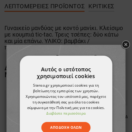
ΛΕΠΤΟΜΈΡΕΙΕΣ ΠΡΟΪΌΝΤΟΣ
ΚΡΙΤΙΚΈΣ
Γυναικείο μανδύας με κοντό μανίκι. Κλείσιμο
με κουμπιά tic-tac. Τρεις τσέπες: δύο κάτω
και μία επάνω. ΥΛΙΚΟ: βαμβάκι /
πολυεστέρας.
ΔΕΙΤΕ ΠΕΡΙΣΣΟΤΕΡΑ ΑΠΟ ΤΗ
Αυτός ο ιστότοπος
ΜΑΡΚΑ
BEUNIQUE
χρησιμοποιεί cookies
Stenso.gr χρησιμοποιεί cookies για τη
βελτίωση της εμπειρίας των χρηστών.
Χρησιμοποιώντας τον ιστότοπό μας, παρέχετε
τη συγκατάθεσή σας για όλα τα cookies
σύμφωνα με την Πολιτική μας για τα cookies.
Διαβάστε περισσότερα
ΑΠΟΔΟΧΉ ΌΛΩΝ