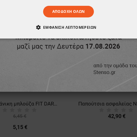
ΑΠΟΔΟΧΉ ΌΛΩΝ
ΕΜΦΆΝΙΣΗ ΛΕΠΤΟΜΕΡΕΙΏΝ
ΑΊΤΗΤΑ
ΑΠΌΔΟΣΗΣ
ΣΤΌΧΕΥΣΗΣ
ΛΕΙΤΟΥΡΓΙΚ
ΈΝΑ
Κοντομάνικη μπλούζα FIT DARK BLUE
42,90 €
6,45 €
-20%
5,15 €