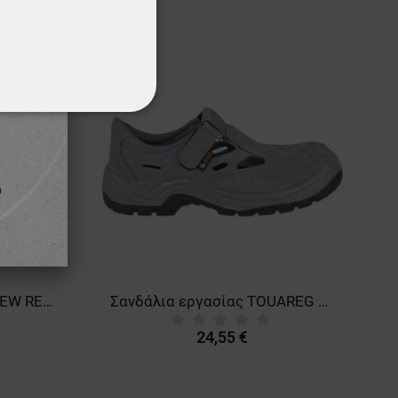
ΌΤΗΤΑΣ
Παπούτσια ασφαλείας NEW RENO UK S3 SRC
Σανδάλια εργασίας TOUAREG SANDAL O1
24,55 €