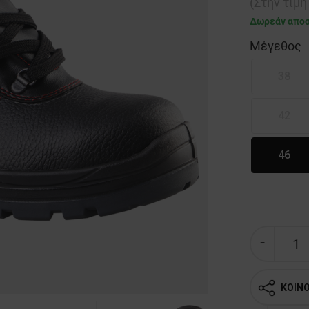
(Στην τιμ
Δωρεάν απο
Μέγεθος
38
42
46
ΚΟΙΝ