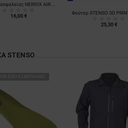
Καπέλο ασφαλείας NERIOX AIR NAVY
σκούρο
16,00 €
25,30 €
ΚΑ
STENSO
ΪΌΝ ΈΧΕΙ ΕΞΑΝΤΛΗΘΕΊ