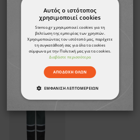
Αυτός ο ιστότοπος
χρησιμοποιεί cookies
Stenso.gr χρησιμοποιεί cookies για τη
βελτίωση της εμπειρίας των χρηστών.
Χρησιμοποιώντας τον ιστότοπό μας, παρέχετε
τη συγκατάθεσή σας για όλα τα cookies
Παπούτσια ασφαλείας LAMBDA NEOS S1P SRC
Παντελόνι εργασίας PLUTON GREEN
σύμφωνα με την Πολιτική μας για τα cookies.
Διαβάστε περισσότερα
35,60 €
13,52 €
ΑΠΟΔΟΧΉ ΌΛΩΝ
ΕΜΦΆΝΙΣΗ ΛΕΠΤΟΜΕΡΕΙΏΝ
ΑΠΟΛΎΤΩΣ ΑΠΑΡΑΊΤΗΤΑ
ΑΠΌΔΟΣΗΣ
ΣΤΌΧΕΥΣΗΣ
ΛΕΙΤΟΥΡΓΙΚΌΤΗΤΑΣ