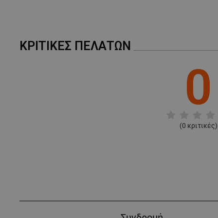
ΚΡΙΤΙΚΈΣ ΠΕΛΑΤΏΝ
0
(
0
κριτικές)
Συνδρομή