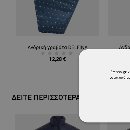
Ανδρική γραβάτα DELFINA
Ανδρ
12,28 €
Stenso.gr 
ιστότοπό μα
ΔΕΊΤΕ ΠΕΡΙΣΣΌΤΕΡΑ
ΑΠΟΛΎΤΩΣ ΑΠΑΡ