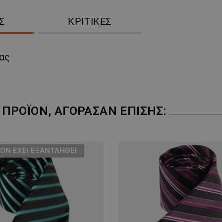
Σ
ΚΡΙΤΙΚΈΣ
ας
ΠΡΟΪΌΝ, ΑΓΌΡΑΣΑΝ ΕΠΊΣΗΣ:
ΌΝ ΈΧΕΙ ΕΞΑΝΤΛΗΘΕΊ