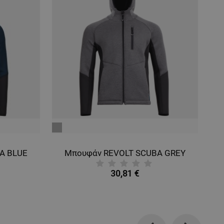
γκρι
λε
A BLUE
Μπουφάν REVOLT SCUBA GREY
30,81 €