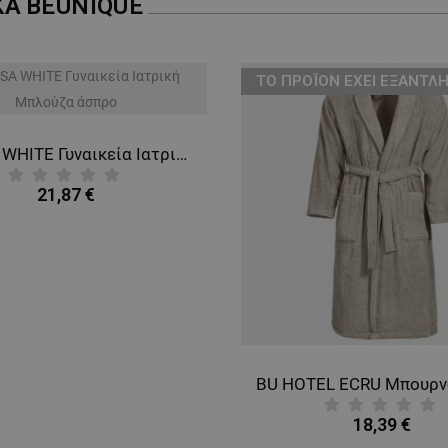
ΚΑ
BEUNIQUE
ТΟ ΠΡΟΪΌΝ ΈΧΕΙ ΕΞΑΝΤΛΗ
BARISA WHITE Γυναικεία Ιατρική Μπλούζα άσπρο
21,87 €
18,39 €