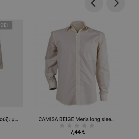
Previous
Next
ΘΕΊ
BU HOTEL ECRU Μπουρνούζι μπάνιου
CAMISA BEIGE Men's long sleeve shirt
7,44 €