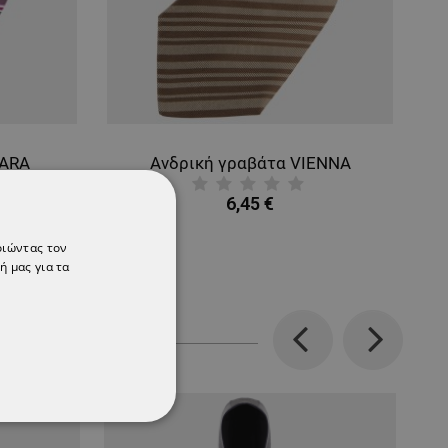
LARA
Ανδρική γραβάτα VIENNA
6,45 €
οιώντας τον
ή μας για τα
Previous
Next
ΌΤΗΤΑΣ