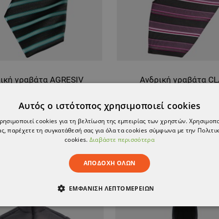
ική γραβάτα AGRESIV
Ανδρική γραβάτα C
3,97 €
6,45 €
Αυτός ο ιστότοπος χρησιμοποιεί cookies
χρησιμοποιεί cookies για τη βελτίωση της εμπειρίας των χρηστών. Χρησιμοπ
ς, παρέχετε τη συγκατάθεσή σας για όλα τα cookies σύμφωνα με την Πολιτικ
cookies.
Διαβάστε περισσότερα
ΑΠΟΔΟΧΉ ΌΛΩΝ
ΕΜΦΆΝΙΣΗ ΛΕΠΤΟΜΕΡΕΙΏΝ
ΑΊΤΗΤΑ
ΑΠΌΔΟΣΗΣ
ΣΤΌΧΕΥΣΗΣ
ΛΕΙΤΟΥΡΓΙΚ