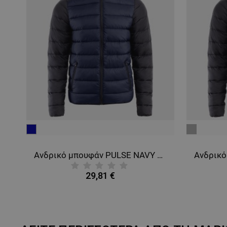
ΜΗ ΤΑΞΙΝΟΜΗΜ
μπλε
γκρι
σκούρο
Ανδρικό μπουφάν PULSE GREEN/BLACK
Ανδρικό μπουφάν PULSE NAVY BLUE/BLACK
29,81 €