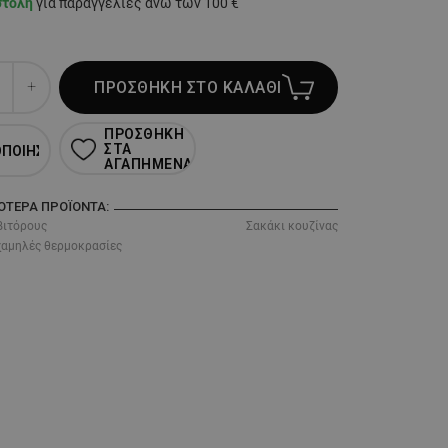
στολή
για παραγγελίες άνω των 100 €
ΠΡΟΣΘΗΚΗ ΣΤΟ ΚΑΛΑΘΙ
ΠΡΟΣΘΗΚΗ
ΣΤΑ
ΟΠΟΙΗΣΗ
ΑΓΑΠΗΜΕΝΑ
ΣΌΤΕΡΑ ΠΡΟΪΌΝΤΑ:
βιτόρους
Σακάκι κουζίνας
χαμηλές θερμοκρασίες