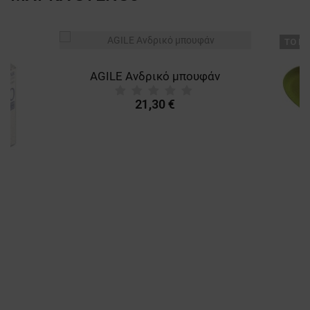
ТΟ ΠΡ
AGILE Ανδρικό μπουφάν
21,30 €
A