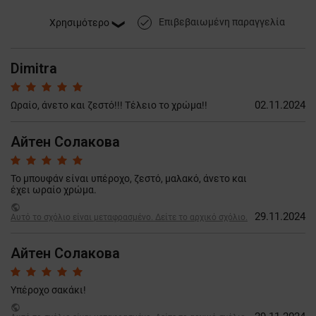
Επιβεβαιωμένη παραγγελία
done
Dimitra
02.11.2024
Ωραίο, άνετο και ζεστό!!! Τέλειο το χρώμα!!
Айтен Солакова
Το μπουφάν είναι υπέροχο, ζεστό, μαλακό, άνετο και
έχει ωραίο χρώμα.
public
29.11.2024
Αυτό το σχόλιο είναι μεταφρασμένο. Δείτε το αρχικό σχόλιο.
Айтен Солакова
Υπέροχο σακάκι!
public