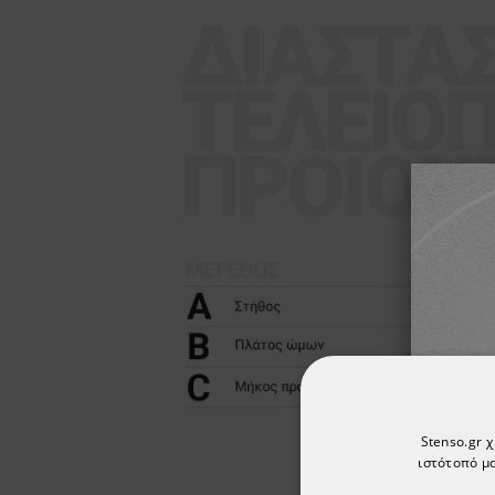
Stenso.gr 
ιστότοπό μα