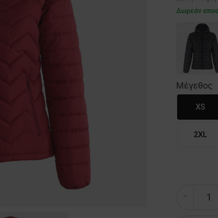
Δωρεάν απο
Μέγεθος
XS
2XL