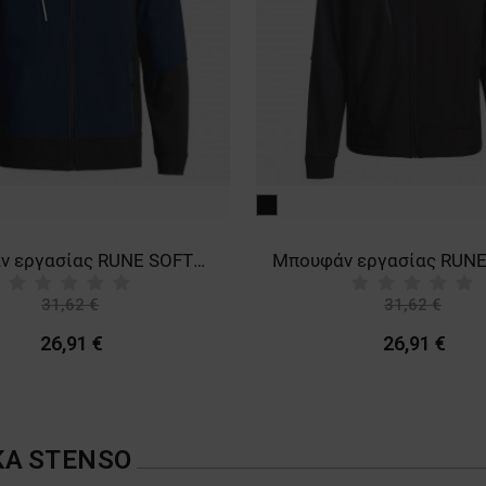
μαύρο
Μπουφάν εργασίας RUNE SOFTSHELL BLUE/BLACK
31,62 €
31,62 €
-15%
-15%
26,91 €
26,91 €
ΚΑ
STENSO