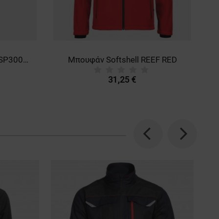
Κράνος ασφαλείας BBU SP300P YELLOW
Μπουφάν Softshell REEF RED
31,25 €
Previous
Next