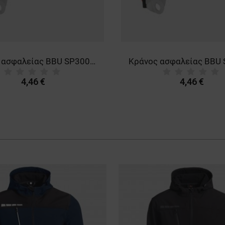
Κράνος ασφαλείας BBU SP300P ORANGE
4,46 €
4,46 €