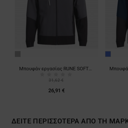
γκρι
μπλε
TE/DARK GREY
Μπουφάν εργασίας RUNE SOFTSHELL GREY/BLACK
31,62 €
-15%
26,91 €
ΔΕΙΤΕ ΠΕΡΙΣΣΟΤΕΡΑ ΑΠΟ ΤΗ ΜΑΡ