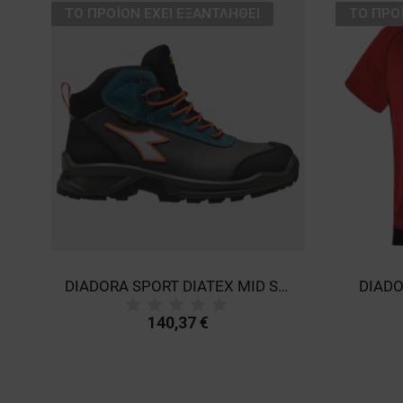
ТΟ ΠΡΟΪΌΝ ΈΧΕΙ ΕΞΑΝΤΛΗΘΕΊ
ТΟ ΠΡΟ
DIADORA SPORT DIATEX MID S3 WR CI SRC Work shoes
DIADO
140,37 €