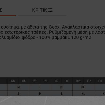
Σ
ΚΡΙΤΙΚΈΣ
σύστημα, με άδεια της Geox. Ανακλαστικά στοιχε
ύο εσωτερικές τσέπες. Ρυθμιζόμενη μέση με λάστ
λυαμίδιο, φόδρα - 100% βαμβάκι, 120 g/m2