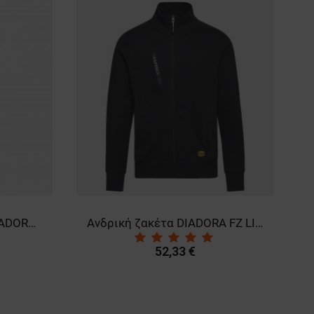
Αδιάβροχο παντελόνι DIADORA PANT PERFORMANCE DUCATI
Ανδρική ζακέτα DIADORA FZ LITEWORK BLACK
52,33 €