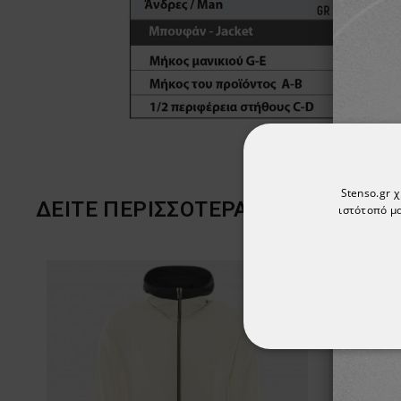
Stenso.gr 
ΔΕΊΤΕ ΠΕΡΙΣΣΌΤΕΡΑ
ιστότοπό μα
ΑΠΟΛΎΤΩΣ ΑΠΑΡ
ΜΗ ΤΑΞΙΝΟΜΗΜ