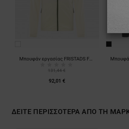
λευκό
μαύρο
Μπουφάν FRISTADS COPPER PILE FLEECE DARK BLUE
Μπουφάν εργασίας FRISTADS FUNCTIONAL HOODED 4-STRETCH WHITE
131,44 €
-30%
92,01 €
ΔΕΙΤΕ ΠΕΡΙΣΣΟΤΕΡΑ ΑΠΟ ΤΗ ΜΑΡ