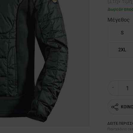
(Στην τιμ
Δωρεάν απο
Μέγεθος
S
2XL
ΚΟΙΝ
ΔΕΊΤΕ ΠΕΡΙΣ
Παντελόνια cas