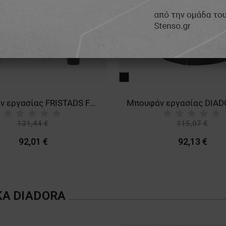
μαύρο
Μπουφάν εργασίας FRISTADS FUNCTIONAL HOODED 4-STRETCH BLACK
131,44 €
115,07 €
-30%
-20%
92,01 €
92,13 €
ΚΑ
DIADORA