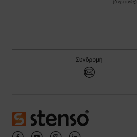
(
0
κριτικές)
Συνδρομή