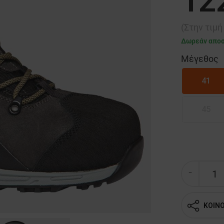
12
(Στην τιμ
Δωρεάν απο
Μέγεθος
41
45
ΚΟΙΝ