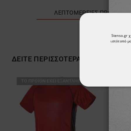
ΛΕΠΤΟΜΈΡΕΙΕΣ ΠΡΟΪΌΝΤΟ
Stenso.gr 
ιστότοπό μα
ΔΕΙΤΕ ΠΕΡΙΣΣΟΤΕΡΑ ΑΠΟ ΤΗ ΜΑΡ
ТΟ ΠΡΟΪΌΝ ΈΧΕΙ ΕΞΑΝΤΛΗΘΕΊ
ΑΠΟΛΎΤΩΣ ΑΠΑΡ
ΜΗ ΤΑΞΙΝΟΜΗΜ