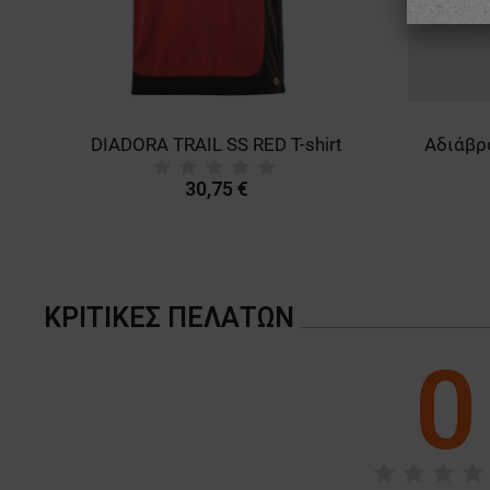
 CI SRC Work shoes
DIADORA TRAIL SS RED T-shirt
30,75 €
ΚΡΙΤΙΚΈΣ ΠΕΛΑΤΏΝ
0