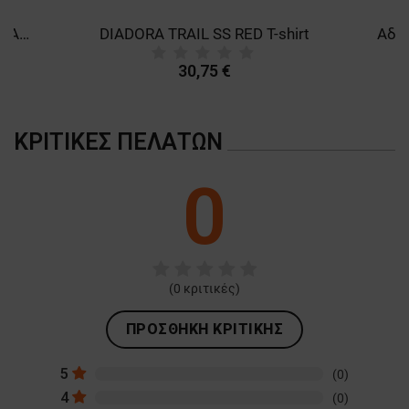
DIADORA D-TRAIL BOOT S3 SRA HRO WR CI Safety shoes
DIADORA TRAIL SS RED T-shirt
30,75 €
ΚΡΙΤΙΚΈΣ ΠΕΛΑΤΏΝ
0
(
0
κριτικές)
ΠΡΟΣΘΉΚΗ ΚΡΙΤΙΚΉΣ
5
(0)
4
(0)