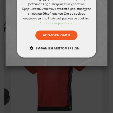
βελτίωση της εμπειρίας των χρηστών.
Χρησιμοποιώντας τον ιστότοπό μας, παρέχετε
τη συγκατάθεσή σας για όλα τα cookies
σύμφωνα με την Πολιτική μας για τα cookies.
ΔΕΙΤΕ ΠΕΡΙΣΣΟΤΕΡΑ ΑΠΟ ΤΗ
Διαβάστε περισσότερα
ΜΑΡΚΑ
DIADORA
ΑΠΟΔΟΧΉ ΌΛΩΝ
ТΟ ΠΡΟΪΌΝ ΈΧΕΙ ΕΞΑΝΤΛΗΘΕΊ
ΕΜΦΆΝΙΣΗ ΛΕΠΤΟΜΕΡΕΙΏΝ
ΑΠΟΛΎΤΩΣ ΑΠΑΡΑΊΤΗΤΑ
ΑΠΌΔΟΣΗΣ
ΣΤΌΧΕΥΣΗΣ
ΛΕΙΤΟΥΡΓΙΚΌΤΗΤΑΣ
ΜΗ ΤΑΞΙΝΟΜΗΜΈΝΑ