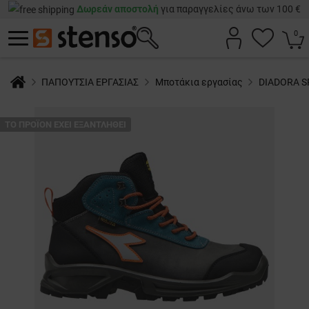
Δωρεάν αποστολή
για παραγγελίες άνω των 100 €
0
ΠΑΠΟΥΤΣΙΑ ΕΡΓΑΣΙΑΣ
Μποτάκια εργασίας
DIADORA SP
ТΟ ΠΡΟΪΌΝ ΈΧΕΙ ΕΞΑΝΤΛΗΘΕΊ