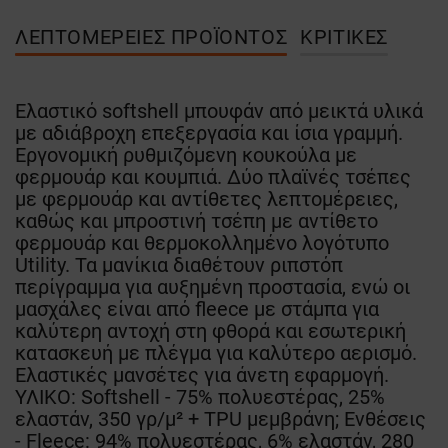
ΛΕΠΤΟΜΈΡΕΙΕΣ ΠΡΟΪΌΝΤΟΣ
ΚΡΙΤΙΚΈΣ
Ελαστικό softshell μπουφάν από μεικτά υλικά
με αδιάβροχη επεξεργασία και ίσια γραμμή.
Εργονομική ρυθμιζόμενη κουκούλα με
φερμουάρ και κουμπιά. Δύο πλαϊνές τσέπες
με φερμουάρ και αντίθετες λεπτομέρειες,
καθώς και μπροστινή τσέπη με αντίθετο
φερμουάρ και θερμοκολλημένο λογότυπο
Utility. Τα μανίκια διαθέτουν ριπστόπ
περίγραμμα για αυξημένη προστασία, ενώ οι
μασχάλες είναι από fleece με στάμπα για
καλύτερη αντοχή στη φθορά και εσωτερική
κατασκευή με πλέγμα για καλύτερο αερισμό.
Ελαστικές μανσέτες για άνετη εφαρμογή.
ΥΛΙΚΟ: Softshell - 75% πολυεστέρας, 25%
ελαστάν, 350 γρ/μ² + TPU μεμβράνη; Ενθέσεις
- Fleece: 94% πολυεστέρας, 6% ελαστάν, 280