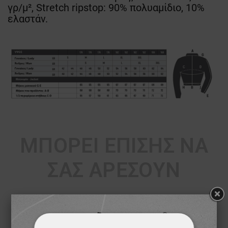
γρ/μ², Stretch ripstop: 90% πολυαμίδιο, 10%
ελαστάν.
ΜΠΟΡΕΊ ΕΠΊΣΗΣ ΝΑ
ΣΑΣ ΑΡΈΣΟΥΝ