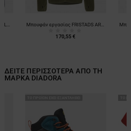
ΜΗ ΤΑΞΙΝΟΜΗΜΈΝΑ
Μπουφάν FRISTADS COPPER PILE FLEECE DARK BLUE
Μπουφάν εργασίας FRISTADS ARGON MICRO PILE FLEECE LIGHT GREEN
170,55 €
ΔΕΙΤΕ ΠΕΡΙΣΣΟΤΕΡΑ ΑΠΟ ΤΗ
ΜΑΡΚΑ
DIADORA
ТΟ ΠΡΟΪΌΝ ΈΧΕΙ ΕΞΑΝΤΛΗΘΕΊ
ТΟ ΠΡ