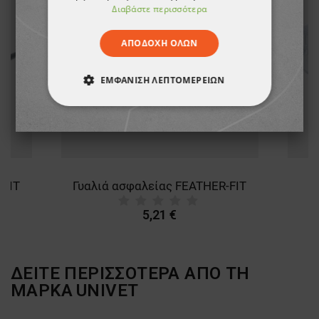
Διαβάστε περισσότερα
ΑΠΟΔΟΧΉ ΌΛΩΝ
ΕΜΦΆΝΙΣΗ ΛΕΠΤΟΜΕΡΕΙΏΝ
ΑΠΟΛΎΤΩΣ ΑΠΑΡΑΊΤΗΤΑ
ΑΠΌΔΟΣΗΣ
ΣΤΌΧΕΥΣΗΣ
ΛΕΙΤΟΥΡΓΙΚΌΤΗΤΑΣ
-FIT
Γυαλιά ασφαλείας FEATHER-FIT
ΜΗ ΤΑΞΙΝΟΜΗΜΈΝΑ
5,21 €
ΔΕΙΤΕ ΠΕΡΙΣΣΟΤΕΡΑ ΑΠΟ ΤΗ
ΜΑΡΚΑ
UNIVET