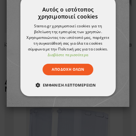
Αυτός ο ιστότοπος
χρησιμοποιεί cookies
Stenso.gr χρησιμοποιεί cookies για τη
βελτίωση της εμπειρίας των χρηστών.
Χρησιμοποιώντας τον ιστότοπό μας, παρέχετε
τη συγκατάθεσή σας για όλα τα cookies
 553
Γυαλιά ασφαλείας FEATHER-FIT
Γυαλ
σύμφωνα με την Πολιτική μας για τα cookies.
Διαβάστε περισσότερα
5,58 €
ΑΠΟΔΟΧΉ ΌΛΩΝ
ΔΕΙΤΕ ΠΕΡΙΣΣΟΤΕΡΑ ΑΠΟ ΤΗ
ΕΜΦΆΝΙΣΗ ΛΕΠΤΟΜΕΡΕΙΏΝ
ΜΑΡΚΑ
UNIVET
ΑΠΟΛΎΤΩΣ ΑΠΑΡΑΊΤΗΤΑ
ΑΠΌΔΟΣΗΣ
ΣΤΌΧΕΥΣΗΣ
ΛΕΙΤΟΥΡΓΙΚΌΤΗΤΑΣ