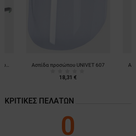
ΜΗ ΤΑΞΙΝΟΜΗΜΈΝΑ
UNIVET 5X1 Προστατευτικά γυαλιά
Ασπίδα προσώπου UNIVET 607
Ασ
18,31 €
ΚΡΙΤΙΚΈΣ ΠΕΛΑΤΏΝ
0